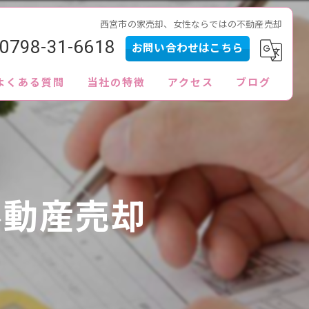
西宮市の家売却、女性ならではの不動産売却
0798-31-6618
お問い合わせはこちら
よくある質問
当社の特徴
アクセス
ブログ
内見
査定
買取
不動産売却
販売
ローン