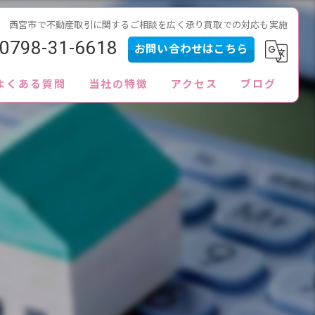
西宮市で不動産取引に関するご相談を広く承り買取での対応も実施
0798-31-6618
お問い合わせはこちら
よくある質問
当社の特徴
アクセス
ブログ
内見
査定
買取
販売
ローン