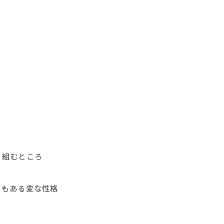
。
り組むところ
もある変な性格