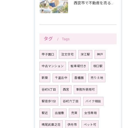
西宮市で不動産を売る女性ならではの生活感配慮
タグ
Tags
甲子園口
注文住宅
深江駅
神戸
中古マンション
駐車場付き
塚口駅
新築
千里丘中
香櫨園
売り土地
谷町6丁目
西宮
事務所使用可
駅徒歩1分
谷町六丁目
バイク相談
駅近
出屋敷
売買
女性専用
鳴尾武庫之荘
伊丹市
ペット可