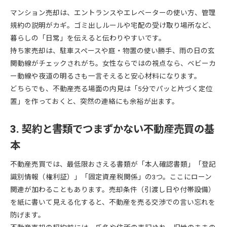
マンション売却は、エントランスやエレベーターの使い方、管理
規約の説明がカギ。ゴミ出しルールや宅配の受け取り場所など、
暮らしの「日常」を伝えると伝わりやすいです。
持ち家売却は、駐車スペースや庭・物置の使い勝手、雨の日の玄
関動線がチェックされがち。女性ならではの視点なら、ベビーカ
ー動線や夜道の明るさも一言そえると安心材料になります。
どちらでも、不動産売る場面の内見は「5分でパッと片づく定位
置」を作っておくと、突然の連絡にも余裕が出ます。
3. 契約と書類でつまずかない不動産売買の基
本
不動産売買では、最低限おさえる書類が「本人確認書類」「登記
識別情報（権利証）」「固定資産税関係」の3つ。ここにローン
関連が加わることもあります。売却条件（引渡し日や付帯設備）
を紙に書いて見える化すると、不動産を売る交渉での言い忘れを
防げます。