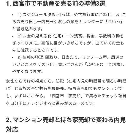
1. 西宮市で不動産を売る前の準備3選
1) スケジュール決め: 引っ越しや学校行事に合わせ、○月ご
ろの売り出し→内見→引渡しの順をカレンダーに「えいっ」
と書き込みます。
2) お金の見える化: 住宅ローン残高、税金、手数料の枠を
ざっくりメモ。売値に目がいきがちですが、出ていくお金も
先に確認すると安心です。
3) 情報の整理: 間取り、日当たり、リフォーム歴、周辺の
いいところをリスト化。買い手さんが「ふむふむ」と想像し
やすくなります。
女性ならではの視点なら、防犯（在宅内見の時間帯を明るい時間
に）と家族の予定共有を最優先。持ち家売却でもマンションで
も、まずはここから。「西宮市 家売却」で集めたチェック項目
を自分用にアレンジすると進みがスムーズです。
2. マンション売却と持ち家売却で変わる内見
対応