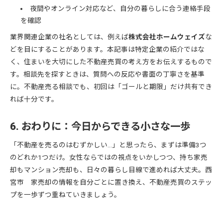
夜間やオンライン対応など、自分の暮らしに合う連絡手段
を確認
業界関連企業の社名としては、例えば
株式会社ホームウェイズ
な
どを目にすることがあります。本記事は特定企業の紹介ではな
く、住まいを大切にした不動産売買の考え方をお伝えするもので
す。相談先を探すときは、質問への反応や書面の丁寧さを基準
に。不動産売る相談でも、初回は「ゴールと期限」だけ共有でき
れば十分です。
6. おわりに：今日からできる小さな一歩
「不動産を売るのはむずかしい…」と思ったら、まずは準備3つ
のどれか1つだけ。女性ならではの視点をいかしつつ、持ち家売
却もマンション売却も、日々の暮らし目線で進めれば大丈夫。西
宮市 家売却の情報を自分ごとに置き換え、不動産売買のステッ
プを一歩ずつ重ねていきましょう。