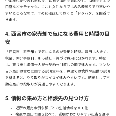
不動産売却の契約前には、氏名や住所の表記ゆれ、旧姓のままの
口座などをチェック。ここも女性ならではの名義周りで戸惑いや
すいところなので、早めに確認しておくと「ドタバタ」を回避で
きます。
4. 西宮市の家売却で気になる費用と時間の目
安
「西宮市 家売却」で気になるのが費用と時間。費用は大きく、
税金、仲介手数料、引っ越し・片づけ費用に分かれます。時間
は、売り出し準備→内見→契約→引渡しの順で進みます。マンシ
ョン売却は管理に関する説明資料を、戸建ては境界や設備の説明
を整えると、やり取りがスイスイ進みやすいです。結果として不
動産売却の段取りが見通しやすくなります。
5. 情報の集め方と相談先の見つけ方
近所の販売事例や駅ごとの生活情報をメモ化
複数の窓口で聞き比べて、説明がわかりやすい担当を選ぶ