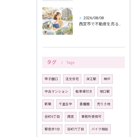
2026/08/08
西宮市で不動産を売る女性ならではの生活感配慮
タグ
Tags
甲子園口
注文住宅
深江駅
神戸
中古マンション
駐車場付き
塚口駅
新築
千里丘中
香櫨園
売り土地
谷町6丁目
西宮
事務所使用可
駅徒歩1分
谷町六丁目
バイク相談