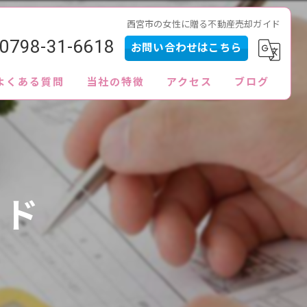
西宮市の女性に贈る不動産売却ガイド
0798-31-6618
お問い合わせはこちら
よくある質問
当社の特徴
アクセス
ブログ
内見
査定
買取
イド
販売
ローン