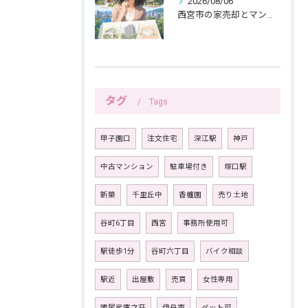
2026/08/06
西宮市の家売却とマンション売却は紙へ書く三つの線引きから
タグ
Tags
甲子園口
注文住宅
深江駅
神戸
中古マンション
駐車場付き
塚口駅
新築
千里丘中
香櫨園
売り土地
谷町6丁目
西宮
事務所使用可
駅徒歩1分
谷町六丁目
バイク相談
駅近
出屋敷
売買
女性専用
鳴尾武庫之荘
伊丹市
ペット可