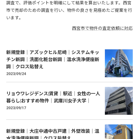
調査で、評価ポイントを明確にして結果を算出いたします。西宮
市で売却のための調査を行い、物件の良さを見極めたご提案を行
います。
西宮市で物件の査定依頼に対応
新規登録｜アズックヒル尼崎｜システムキッ
チン新調｜洗面化粧台新調｜温水洗浄便座新
調｜クロス貼替え
2023/09/24
リョウワレジデンス|賃貸｜駅近｜女性の一人
暮らし|おすすめ物件｜武庫川女子大学｜
2023/09/17
新規登録｜大庄中通中古戸建｜外壁改装｜温
水洗浄便座新調｜クロス貼替え