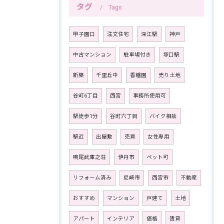
タグ
Tags
甲子園口
注文住宅
深江駅
神戸
中古マンション
駐車場付き
塚口駅
新築
千里丘中
香櫨園
売り土地
谷町6丁目
西宮
事務所使用可
駅徒歩1分
谷町六丁目
バイク相談
駅近
出屋敷
売買
女性専用
鳴尾武庫之荘
伊丹市
ペット可
リフォーム済み
尼崎市
西宮市
不動産
おすすめ
マンション
戸建て
土地
アパート
インテリア
価格
賃貸