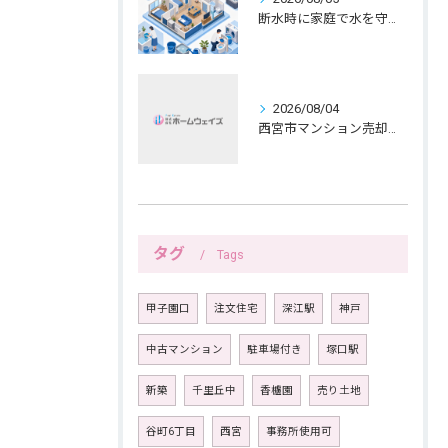
断水時に家庭で水を守る備えと生活の工夫
2026/08/04
西宮市マンション売却、女性ならではの公開範囲
タグ
Tags
甲子園口
注文住宅
深江駅
神戸
中古マンション
駐車場付き
塚口駅
新築
千里丘中
香櫨園
売り土地
谷町6丁目
西宮
事務所使用可