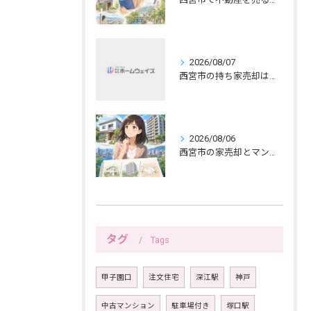
2026/08/07
西宮市の持ち家売却は公開前メモで暮らしを守る
2026/08/06
西宮市の家売却とマンション売却は紙へ書く三つの線引きから
タグ
Tags
甲子園口
注文住宅
深江駅
神戸
中古マンション
駐車場付き
塚口駅