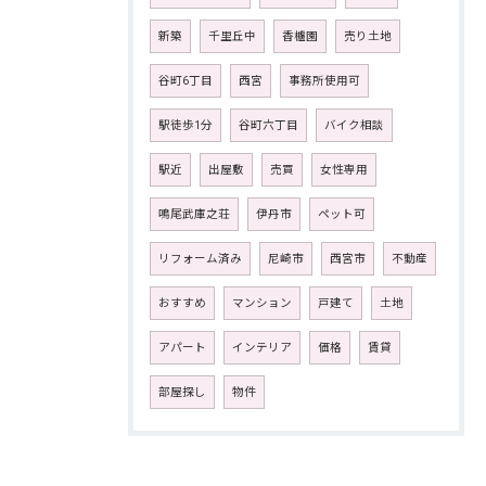
新築
千里丘中
香櫨園
売り土地
谷町6丁目
西宮
事務所使用可
駅徒歩1分
谷町六丁目
バイク相談
駅近
出屋敷
売買
女性専用
鳴尾武庫之荘
伊丹市
ペット可
リフォーム済み
尼崎市
西宮市
不動産
おすすめ
マンション
戸建て
土地
アパート
インテリア
価格
賃貸
部屋探し
物件