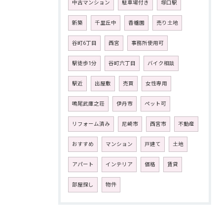
中古マンション
駐車場付き
塚口駅
新築
千里丘中
香櫨園
売り土地
谷町6丁目
西宮
事務所使用可
駅徒歩1分
谷町六丁目
バイク相談
駅近
出屋敷
売買
女性専用
鳴尾武庫之荘
伊丹市
ペット可
リフォーム済み
尼崎市
西宮市
不動産
おすすめ
マンション
戸建て
土地
アパート
インテリア
価格
賃貸
部屋探し
物件