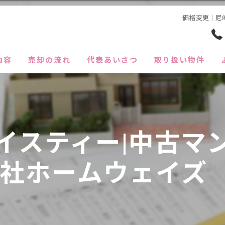
価格変更｜尼
内容
売却の流れ
代表あいさつ
取り扱い物件
イスティー|中古マ
会社ホームウェイズ