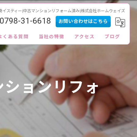
崎イスティー|中古マンションリフォーム済み|株式会社ホームウェイズ
0798-31-6618
お問い合わせはこちら
よくある質問
当社の特徴
アクセス
ブログ
内見
査定
ンションリフォ
買取
販売
ローン