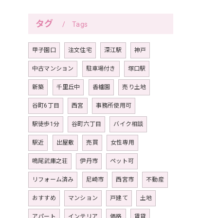
タグ
Tags
甲子園口
注文住宅
深江駅
神戸
中古マンション
駐車場付き
塚口駅
新築
千里丘中
香櫨園
売り土地
谷町6丁目
西宮
事務所使用可
駅徒歩1分
谷町六丁目
バイク相談
駅近
出屋敷
売買
女性専用
鳴尾武庫之荘
伊丹市
ペット可
リフォーム済み
尼崎市
西宮市
不動産
おすすめ
マンション
戸建て
土地
アパート
インテリア
価格
賃貸