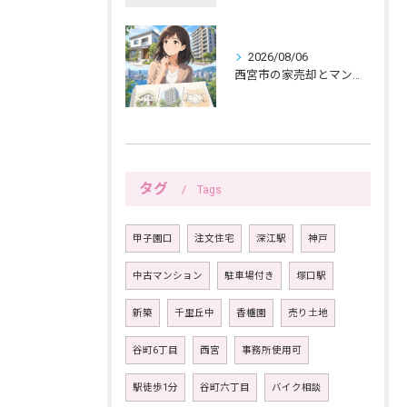
2026/08/06
西宮市の家売却とマンション売却は紙へ書く三つの線引きから
タグ
Tags
甲子園口
注文住宅
深江駅
神戸
中古マンション
駐車場付き
塚口駅
新築
千里丘中
香櫨園
売り土地
谷町6丁目
西宮
事務所使用可
駅徒歩1分
谷町六丁目
バイク相談