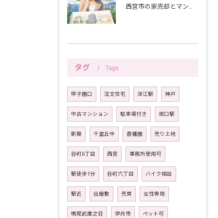
西宮市の家売却とマンション売却は紙へ書く三つの線引きから
タグ
Tags
甲子園口
注文住宅
深江駅
神戸
中古マンション
駐車場付き
塚口駅
新築
千里丘中
香櫨園
売り土地
谷町6丁目
西宮
事務所使用可
駅徒歩1分
谷町六丁目
バイク相談
駅近
出屋敷
売買
女性専用
鳴尾武庫之荘
伊丹市
ペット可