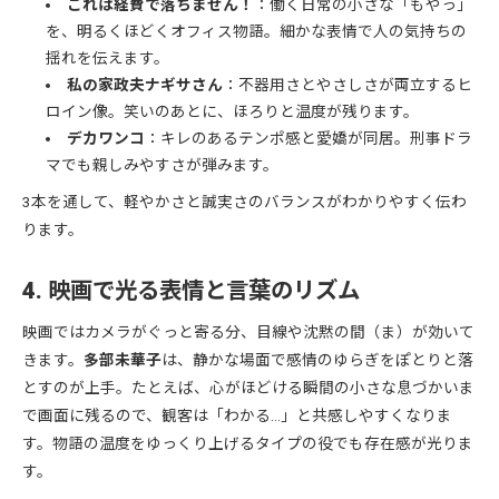
これは経費で落ちません！
：働く日常の小さな「もやっ」
を、明るくほどくオフィス物語。細かな表情で人の気持ちの
揺れを伝えます。
私の家政夫ナギサさん
：不器用さとやさしさが両立するヒ
ロイン像。笑いのあとに、ほろりと温度が残ります。
デカワンコ
：キレのあるテンポ感と愛嬌が同居。刑事ドラ
マでも親しみやすさが弾みます。
3本を通して、軽やかさと誠実さのバランスがわかりやすく伝わ
ります。
4. 映画で光る表情と言葉のリズム
映画ではカメラがぐっと寄る分、目線や沈黙の間（ま）が効いて
きます。
多部未華子
は、静かな場面で感情のゆらぎをぽとりと落
とすのが上手。たとえば、心がほどける瞬間の小さな息づかいま
で画面に残るので、観客は「わかる…」と共感しやすくなりま
す。物語の温度をゆっくり上げるタイプの役でも存在感が光りま
す。