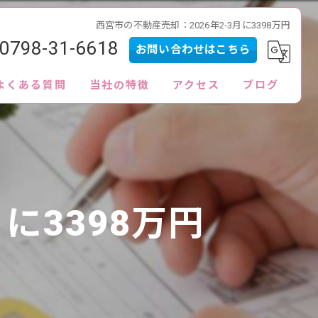
西宮市の不動産売却：2026年2-3月に3398万円
0798-31-6618
お問い合わせはこちら
よくある質問
当社の特徴
アクセス
ブログ
内見
査定
買取
に3398万円
販売
ローン