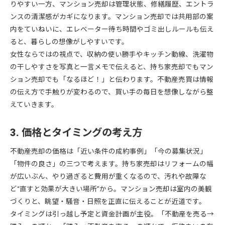
りやすい一方、マンション売却は管理状態、修繕履歴、エントラ
ンスの清潔感がカギになります。マンション売却では共用部の案
内をていねいに、エレベーター待ち時間やゴミ出しルールも伝え
ると、暮らしの想像がしやすいです。
女性ならではの視点で、収納の使い勝手やキッチン動線、洗濯物
の干しやすさを写真と一言メモで伝えると、持ち家売却でもマン
ション売却でも「なるほど！」と伝わります。不動産売買は情報
の伝え方で手触りが変わるので、買い手の毎日を想像しながら整
えていきます。
3. 価格とタイミングの考え方
不動産売却の価格は「近い条件の成約事例」「今の募集状況」
「物件の良さ」の三つで考えます。持ち家売却はリフォームの幅
が広いぶん、やり過ぎると費用が重くなるので、汚れや故障な
ど“直すと効果が大きい場所”から。マンション売却は室内の美観
づくりと、眺望・騒音・日照を正直に伝えることが近道です。
タイミングは引っ越し予定と資金計画が主役。「不動産を売る→