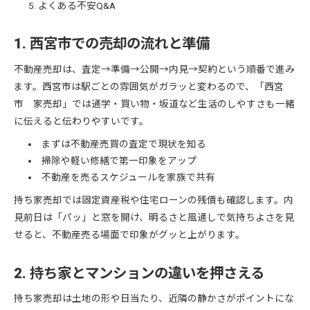
よくある不安Q&A
1. 西宮市での売却の流れと準備
不動産売却は、査定→準備→公開→内見→契約という順番で進み
ます。西宮市は駅ごとの雰囲気がガラッと変わるので、「西宮
市 家売却」では通学・買い物・坂道など生活のしやすさも一緒
に伝えると伝わりやすいです。
まずは不動産売買の査定で現状を知る
掃除や軽い修繕で第一印象をアップ
不動産を売るスケジュールを家族で共有
持ち家売却では固定資産税や住宅ローンの残債も確認します。内
見前日は「パッ」と窓を開け、明るさと風通しで気持ちよさを見
せると、不動産売る場面で印象がグッと上がります。
2. 持ち家とマンションの違いを押さえる
持ち家売却は土地の形や日当たり、近隣の静かさがポイントにな