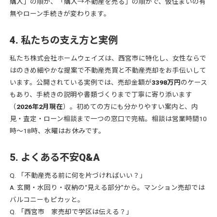
購入」の順か、「購入→不動産を売る」の順かで、仮住まいの有
無やローン手続きが変わります。
4. 私たちの支え方と実例
私たち株式会社ホームウェイズは、西宮市に特化し、女性ならで
はのきめ細やかな提案で不動産売買と不動産売却をお手伝いして
います。公開されている実例では、売却金額が
3398万円
のケース
もあり、手続きの説明や書類づくりまで丁寧に寄り添います
（
2026年2月現在
）。初めての方にも分かりやすい案内と、内
見・査定・ローン相談まで一つの窓口で完結。相談は営業時間10
時〜18時、水曜はお休みです。
5. よくある不安Q&A
Q. 「不動産売る前に何を片づければいい？」
A. 玄関・水回り・収納の“見える部分”から。マンション売却では
バルコニーもピカッと。
Q. 「西宮市 家売却で学区は伝える？」