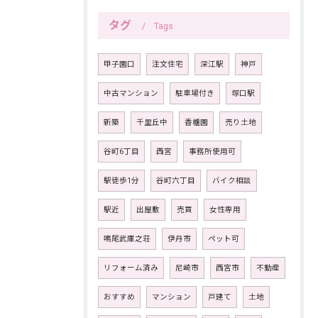
タグ
Tags
甲子園口
注文住宅
深江駅
神戸
中古マンション
駐車場付き
塚口駅
新築
千里丘中
香櫨園
売り土地
谷町6丁目
西宮
事務所使用可
駅徒歩1分
谷町六丁目
バイク相談
駅近
出屋敷
売買
女性専用
鳴尾武庫之荘
伊丹市
ペット可
リフォーム済み
尼崎市
西宮市
不動産
おすすめ
マンション
戸建て
土地