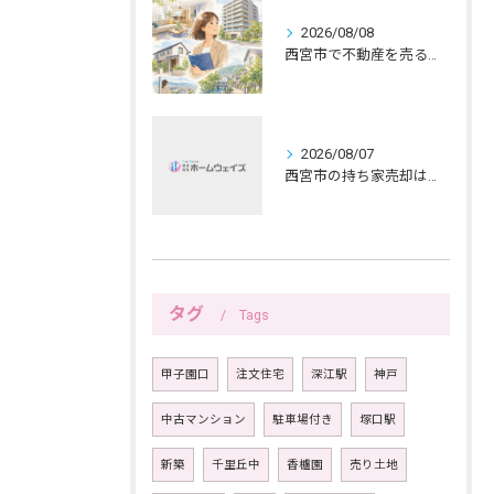
2026/08/08
西宮市で不動産を売る女性ならではの生活感配慮
2026/08/07
西宮市の持ち家売却は公開前メモで暮らしを守る
タグ
Tags
甲子園口
注文住宅
深江駅
神戸
中古マンション
駐車場付き
塚口駅
新築
千里丘中
香櫨園
売り土地