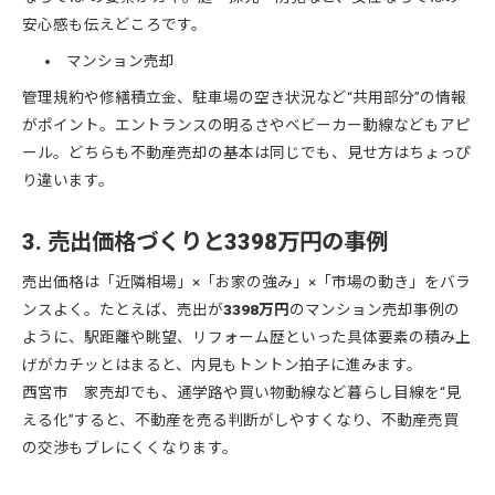
安心感も伝えどころです。
マンション売却
管理規約や修繕積立金、駐車場の空き状況など“共用部分”の情報
がポイント。エントランスの明るさやベビーカー動線などもアピ
ール。どちらも不動産売却の基本は同じでも、見せ方はちょっぴ
り違います。
3. 売出価格づくりと
3398万円
の事例
売出価格は「近隣相場」×「お家の強み」×「市場の動き」をバラ
ンスよく。たとえば、売出が
3398万円
のマンション売却事例の
ように、駅距離や眺望、リフォーム歴といった具体要素の積み上
げがカチッとはまると、内見もトントン拍子に進みます。
西宮市 家売却でも、通学路や買い物動線など暮らし目線を“見
える化”すると、不動産を売る判断がしやすくなり、不動産売買
の交渉もブレにくくなります。