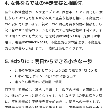
4. 女性ならではの伴走支援と相談先
私たち
株式会社ホームウェイズ
では、西宮市エリアに特化し、女
性ならではのきめ細やかな視点と豊富な経験を軸に、不動産売却
の不安に寄り添います。初めての不動産売買や相続の相談も、状
況に合わせて納得のプランをご提案する地域密着の体制です。ま
ずは聞くだけでも大丈夫。営業時間は
10時〜18時
、定休日は
水
曜日
、電話は
0798-31-6618
。不動産売る前の整理や、不動産を
売る後の暮らし設計まで、一緒に道筋をつくります。
5. おわりに：明日からできる小さな一歩
近隣の持ち家売却とマンション売却の相場を1枚にメモ
お家の“推しポイント”を3つだけ書き出す
迷ったら専門家に短時間で相談
西宮市 家売却は「暮らし目線」と「数字の根拠」を両輪にする
と、迷いがスーッと軽くなります。女性ならではの安心感を大切
に、不動産売却と不動産売買を前向きに。明日への一歩として、
不動産を売る目的と時期を家族で共有し、不動産売る計画を小さ