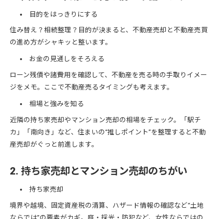
目的をはっきりにする
住み替え？相続整理？目的が決まると、不動産売却と不動産売買
の進め方がシャキッと整います。
お金の見通しをそろえる
ローン残債や諸費用を確認して、不動産を売る時の手取りイメー
ジをメモ。ここで不動産売るタイミングも考えます。
相場と強みを知る
近隣の持ち家売却やマンション売却の相場をチェック。「駅チ
カ」「南向き」など、住まいの“推しポイント”を整理すると不動
産売却がぐっと前進します。
2. 持ち家売却とマンション売却のちがい
持ち家売却
境界や越境、固定資産税の清算、ハザード情報の確認など“土地
ならでは”の要素がカギ。庭・採光・防犯など、女性ならではの