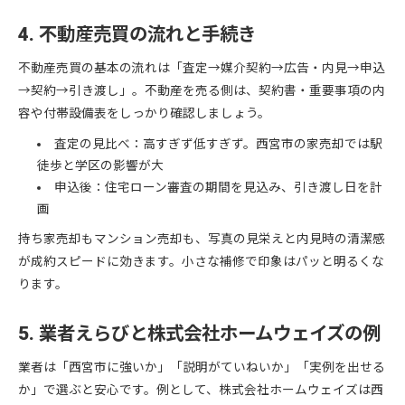
4. 不動産売買の流れと手続き
不動産売買の基本の流れは「査定→媒介契約→広告・内見→申込
→契約→引き渡し」。不動産を売る側は、契約書・重要事項の内
容や付帯設備表をしっかり確認しましょう。
査定の見比べ：高すぎず低すぎず。西宮市の家売却では駅
徒歩と学区の影響が大
申込後：住宅ローン審査の期間を見込み、引き渡し日を計
画
持ち家売却もマンション売却も、写真の見栄えと内見時の清潔感
が成約スピードに効きます。小さな補修で印象はパッと明るくな
ります。
5. 業者えらびと株式会社ホームウェイズの例
業者は「西宮市に強いか」「説明がていねいか」「実例を出せる
か」で選ぶと安心です。例として、株式会社ホームウェイズは西