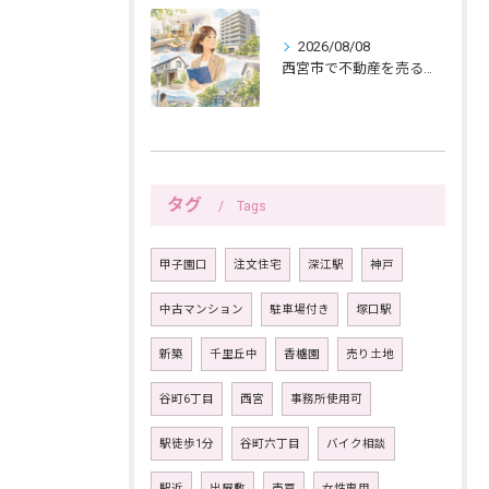
2026/08/08
西宮市で不動産を売る女性ならではの生活感配慮
タグ
Tags
甲子園口
注文住宅
深江駅
神戸
中古マンション
駐車場付き
塚口駅
新築
千里丘中
香櫨園
売り土地
谷町6丁目
西宮
事務所使用可
駅徒歩1分
谷町六丁目
バイク相談
駅近
出屋敷
売買
女性専用