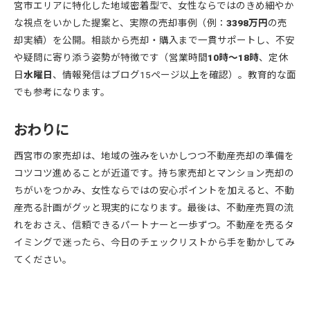
宮市エリアに特化した地域密着型で、女性ならではのきめ細やか
な視点をいかした提案と、実際の売却事例（例：
3398万円
の売
却実績）を公開。相談から売却・購入まで一貫サポートし、不安
や疑問に寄り添う姿勢が特徴です（営業時間
10時〜18時
、定休
日
水曜日
、情報発信はブログ15ページ以上を確認）。教育的な面
でも参考になります。
おわりに
西宮市の家売却は、地域の強みをいかしつつ不動産売却の準備を
コツコツ進めることが近道です。持ち家売却とマンション売却の
ちがいをつかみ、女性ならではの安心ポイントを加えると、不動
産売る計画がグッと現実的になります。最後は、不動産売買の流
れをおさえ、信頼できるパートナーと一歩ずつ。不動産を売るタ
イミングで迷ったら、今日のチェックリストから手を動かしてみ
てください。