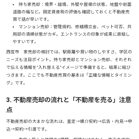
持ち家売却：境界・越境、外壁や屋根の状態、地盤や前面
道路の幅など。固定資産税の評価も確認しておくと不動産売
買で話が早いです。
マンション売却：管理規約、修繕積立金、ペット可否、共
用部の清掃状態がカギ。エントランスの印象が成果に直結し
やすいです。
西宮市 家売却の検討では、駅距離や買い物のしやすさ、学区の
ニーズも注目ポイント。持ち家売却とマンション売却、それぞれ
で伝える情報を“入れ替える”イメージで準備すると、結果に結び
つきます。ここでも不動産売買の基本は「正確な情報とタイミン
グ」です。
3. 不動産売却の流れと「不動産を売る」注意
点
不動産売却の大まかな流れは、査定→媒介契約→広告・内見→申
込→契約→引渡です。