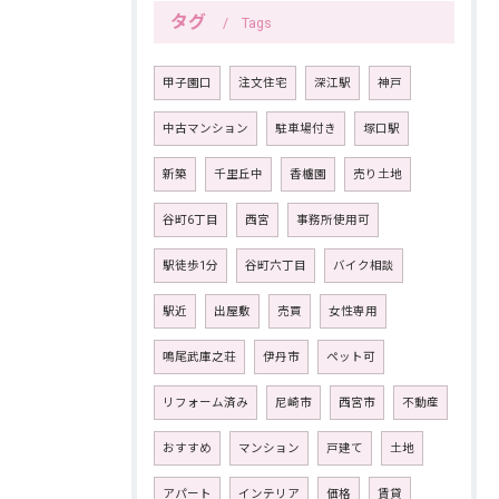
タグ
Tags
甲子園口
注文住宅
深江駅
神戸
中古マンション
駐車場付き
塚口駅
新築
千里丘中
香櫨園
売り土地
谷町6丁目
西宮
事務所使用可
駅徒歩1分
谷町六丁目
バイク相談
駅近
出屋敷
売買
女性専用
鳴尾武庫之荘
伊丹市
ペット可
リフォーム済み
尼崎市
西宮市
不動産
おすすめ
マンション
戸建て
土地
アパート
インテリア
価格
賃貸