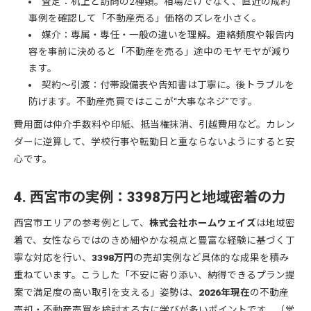
査定：机上と訪問の2種類。相場だけでなく、直近の成約
事例を確認して「不動産売る」価格のズレを小さく。
媒介：専属・専任・一般の違いを理解。連絡頻度や報告内
容を事前に決めると「不動産を売る」途中のモヤモヤが減り
ます。
契約～引渡：付帯設備表や告知書は丁寧に。後トラブルを
防げます。不動産売買ではここが“大事なネジ”です。
費用面は仲介手数料や印紙、抵当権抹消、引越費用など。カレン
ダーに逆算して、学校行事や転勤日と重ならないようにすると安
心です。
4. 西宮市の実例：3398万円と地域密着の力
西宮市エリアの参考例として、
株式会社ホームウェイズ
は地域密
着で、女性ならではのきめ細やかな視点と豊富な経験に基づく丁
寧な対応を行い、
3398万円
の売却実例など具体的な成果を積み
重ねています。こうした「不安に寄り添い、納得できるプラン提
案で満足度の高い取引を支える」姿勢は、
2026年現在
の不動産
売却・不動産売買を検討する方に学びが多いポイントです。（営