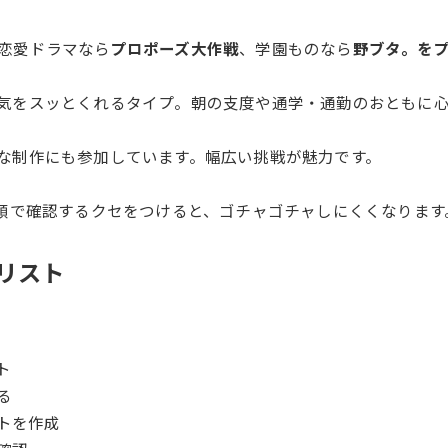
恋愛ドラマなら
プロポーズ大作戦
、学園ものなら
野ブタ。を
元気をスッとくれるタイプ。朝の支度や通学・通勤のおともに
的な制作にも参加しています。幅広い挑戦が魅力です。
」の順で確認するクセをつけると、ゴチャゴチャしにくくなります
クリスト
ト
る
トを作成