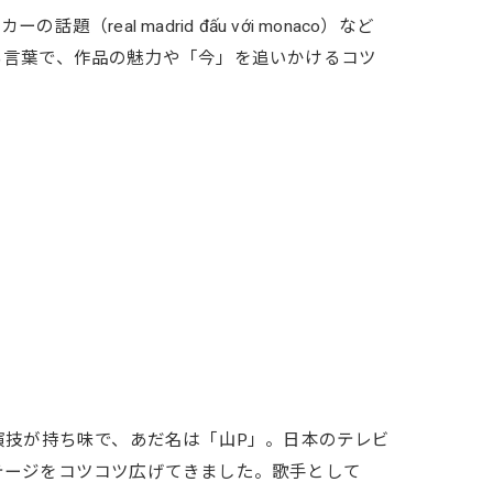
eal madrid đấu với monaco）など
る言葉で、作品の魅力や「今」を追いかけるコツ
演技が持ち味で、あだ名は「山P」。日本のテレビ
テージをコツコツ広げてきました。歌手として