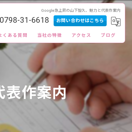
Google急上昇の山下智久、魅力と代表作案内
0798-31-6618
お問い合わせはこちら
よくある質問
当社の特徴
アクセス
ブログ
内見
査定
買取
代表作案内
販売
ローン