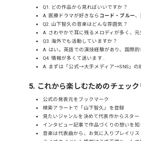
Q1. どの作品から見ればいいですか？
A. 医療ドラマが好きなら
コード・ブルー
、
Q2. 山下智久の音楽はどんな雰囲気？
A. さわやかで耳に残るメロディが多く、
Q3. 海外でも活動していますか？
A. はい。英語での演技経験があり、国際
Q4. 情報が多くて迷います…
A. まずは「公式→大手メディア→SNS
5. これから楽しむためのチェッ
公式の発表元をブックマーク
検索アラートで「山下智久」を登録
見たいジャンルを決めて代表作からスター
インタビュー記事で作品づくりの想いを知
音楽は代表曲から、お気に入りプレイリス