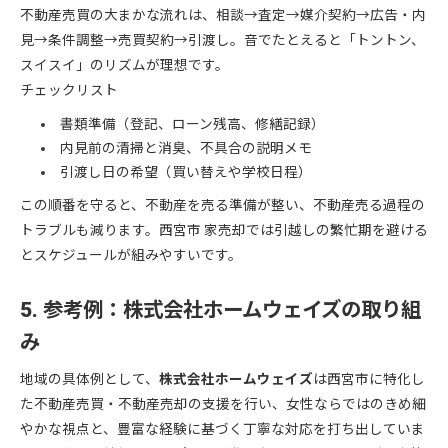
不動産売買の大まかな流れは、相談→査定→媒介契約→広告・内
見→条件調整→売買契約→引渡し。音でたとえると「トントン、
スイスイ」のリズムが理想です。
チェックリスト
書類準備（登記、ローン残高、修繕記録）
内見前の清掃と消臭、不具合の説明メモ
引渡し日の希望（買い替えや学校日程）
この順番を守ると、不動産を売る準備が整い、不動産売る過程の
トラブルも減ります。西宮市 家売却では引越しの繁忙期を避ける
とスケジュールが組みやすいです。
5. 参考例：株式会社ホームウェイズの取り組
み
地域の具体例として、
株式会社ホームウェイズ
は西宮市に特化し
た不動産売買・不動産売却の支援を行い、女性ならではのきめ細
やかな視点と、豊富な経験に基づく丁寧な対応を打ち出していま