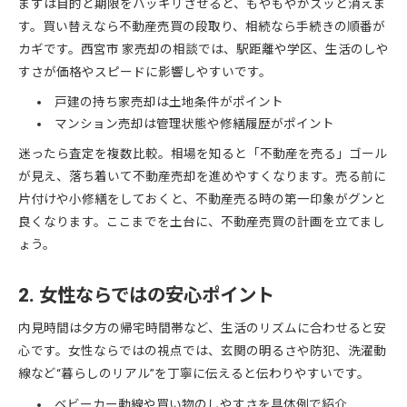
まずは目的と期限をハッキリさせると、もやもやがスッと消えま
す。買い替えなら不動産売買の段取り、相続なら手続きの順番が
カギです。西宮市 家売却の相談では、駅距離や学区、生活のしや
すさが価格やスピードに影響しやすいです。
戸建の持ち家売却は土地条件がポイント
マンション売却は管理状態や修繕履歴がポイント
迷ったら査定を複数比較。相場を知ると「不動産を売る」ゴール
が見え、落ち着いて不動産売却を進めやすくなります。売る前に
片付けや小修繕をしておくと、不動産売る時の第一印象がグンと
良くなります。ここまでを土台に、不動産売買の計画を立てまし
ょう。
2. 女性ならではの安心ポイント
内見時間は夕方の帰宅時間帯など、生活のリズムに合わせると安
心です。女性ならではの視点では、玄関の明るさや防犯、洗濯動
線など“暮らしのリアル”を丁寧に伝えると伝わりやすいです。
ベビーカー動線や買い物のしやすさを具体例で紹介