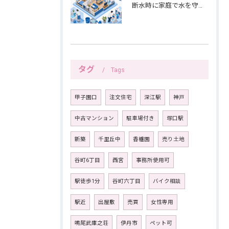
断水時に家庭で水を守る備えと生活の工夫
タグ
Tags
甲子園口
注文住宅
深江駅
神戸
中古マンション
駐車場付き
塚口駅
新築
千里丘中
香櫨園
売り土地
谷町6丁目
西宮
事務所使用可
駅徒歩1分
谷町六丁目
バイク相談
駅近
出屋敷
売買
女性専用
鳴尾武庫之荘
伊丹市
ペット可