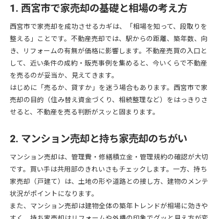
1. 西宮市で家売却の基礎と相場の考え方
西宮市で家売却を成功させるカギは、「相場を知って、段取りを
整える」ことです。不動産売却では、駅からの距離、築年数、向
き、リフォームの有無が価格に影響します。不動産売買の入口と
して、近い条件の成約・販売事例を集めると、今いくらで不動産
を売るのが妥当か、見えてきます。
はじめに「売るか、貸すか」を迷う場合もあります。西宮市で家
売却の目的（住み替え資金づくり、相続整理など）をはっきりさ
せると、不動産を売る判断がスッと固まります。
2. マンション売却と持ち家売却のちがい
マンション売却は、管理費・修繕積立金・管理規約の確認が大切
です。買い手は共用部のきれいさもチェックします。一方、持ち
家売却（戸建て）は、土地の形や道路との接し方、建物のメンテ
状況がポイントになります。
また、マンション売却は建物全体の築年トレンドが相場に効きや
すく、持ち家売却はリフォームや外構の印象でグッと見え方が変