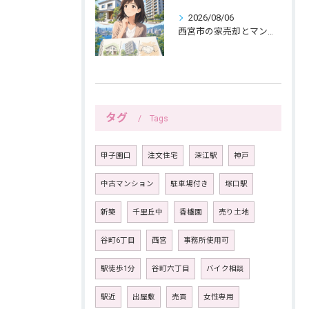
2026/08/06
西宮市の家売却とマンション売却は紙へ書く三つの線引きから
タグ
Tags
甲子園口
注文住宅
深江駅
神戸
中古マンション
駐車場付き
塚口駅
新築
千里丘中
香櫨園
売り土地
谷町6丁目
西宮
事務所使用可
駅徒歩1分
谷町六丁目
バイク相談
駅近
出屋敷
売買
女性専用