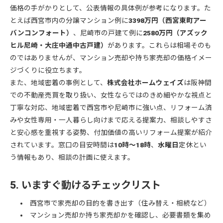
価格の手がかりとして、公表情報の具体例が参考になります。た
とえば西宮市内の分譲マンション例に
3398万円（西宮東町アー
バンコンフォート）
、尼崎市の戸建て例に
2580万円（アズック
ヒル尼崎・大庄中通中古戸建）
があります。これらは相場そのも
のではありませんが、マンション売却や持ち家売却の価格イメー
ジづくりに役立ちます。
また、地域密着の事例として、
株式会社ホームウェイズ
は阪神間
での不動産売買を取り扱い、女性ならではのきめ細やかな視点と
丁寧な対応、地域密着で西宮市や尼崎市に強い点、リフォーム済
みや女性専用・一人暮らし向けまで応える提案力、相談しやすさ
と安心感を重視する姿勢、付加価値の高いリフォーム提案が紹介
されています。窓口の目安時間は
10時〜18時
、
水曜日
定休とい
う情報もあり、相談の計画に使えます。
5. いますぐ動けるチェックリスト
西宮市で家売却の目的を書き出す（住み替え・相続など）
マンション売却か持ち家売却かを確認し、必要書類を集め