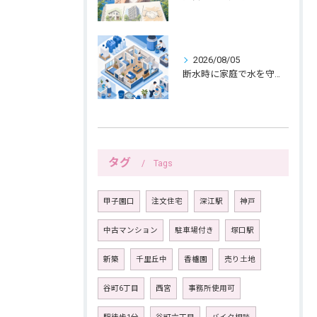
2026/08/05
断水時に家庭で水を守る備えと生活の工夫
タグ
Tags
甲子園口
注文住宅
深江駅
神戸
中古マンション
駐車場付き
塚口駅
新築
千里丘中
香櫨園
売り土地
谷町6丁目
西宮
事務所使用可