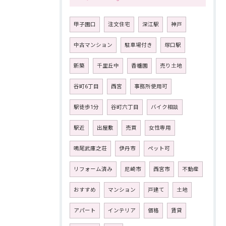
甲子園口
注文住宅
深江駅
神戸
中古マンション
駐車場付き
塚口駅
新築
千里丘中
香櫨園
売り土地
谷町6丁目
西宮
事務所使用可
駅徒歩1分
谷町六丁目
バイク相談
駅近
出屋敷
売買
女性専用
鳴尾武庫之荘
伊丹市
ペット可
リフォーム済み
尼崎市
西宮市
不動産
おすすめ
マンション
戸建て
土地
アパート
インテリア
価格
賃貸