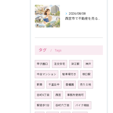
2026/08/08
西宮市で不動産を売る女性ならではの生活感配慮
タグ
Tags
甲子園口
注文住宅
深江駅
神戸
中古マンション
駐車場付き
塚口駅
新築
千里丘中
香櫨園
売り土地
谷町6丁目
西宮
事務所使用可
駅徒歩1分
谷町六丁目
バイク相談