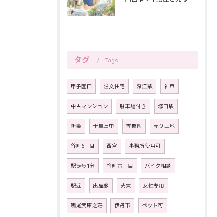
タグ
Tags
甲子園口
注文住宅
深江駅
神戸
中古マンション
駐車場付き
塚口駅
新築
千里丘中
香櫨園
売り土地
谷町6丁目
西宮
事務所使用可
駅徒歩1分
谷町六丁目
バイク相談
駅近
出屋敷
売買
女性専用
鳴尾武庫之荘
伊丹市
ペット可