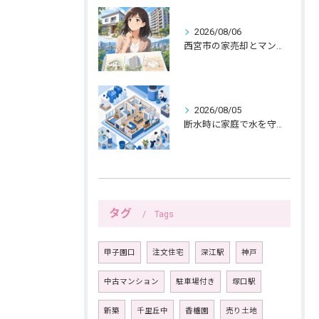
2026/08/06
西宮市の家売却とマンション売却は紙へ書く三つの線引きから
2026/08/05
断水時に家庭で水を守る備えと生活の工夫
タグ
Tags
甲子園口
注文住宅
深江駅
神戸
中古マンション
駐車場付き
塚口駅
新築
千里丘中
香櫨園
売り土地