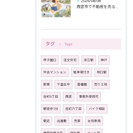
2026/08/08
西宮市で不動産を売る女性ならではの生活感配慮
タグ
Tags
甲子園口
注文住宅
深江駅
神戸
中古マンション
駐車場付き
塚口駅
新築
千里丘中
香櫨園
売り土地
谷町6丁目
西宮
事務所使用可
駅徒歩1分
谷町六丁目
バイク相談
駅近
出屋敷
売買
女性専用