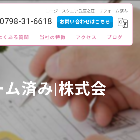
コージースクエア武庫之荘 リフォーム済み
0798-31-6618
お問い合わせはこちら
よくある質問
当社の特徴
アクセス
ブログ
内見
査定
ーム済み|株式会
買取
販売
ローン