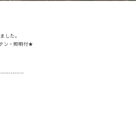
でました。
ーテン・照明付★
-------------