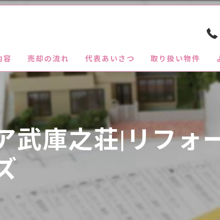
内容
売却の流れ
代表あいさつ
取り扱い物件
ア武庫之荘|リフォ
ズ