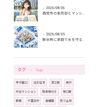
2026/08/06
西宮市の家売却とマンション売却は紙へ書く三つの線引きから
2026/08/05
断水時に家庭で水を守る備えと生活の工夫
タグ
Tags
甲子園口
注文住宅
深江駅
神戸
中古マンション
駐車場付き
塚口駅
新築
千里丘中
香櫨園
売り土地